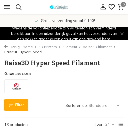
0
Gratis verzending vanaf € 100!
Wegens de vakantieperiode zijn wij telefonisch verminderd
bereikbaar. In een uitzonderlijk geval kan het verzenden van
een pakket langer duren dan u van ons gewend bent.
Terug
Home
3D Printers
Filament
Raise3D filament
Raise3D Hyper Speed
Raise3D Hyper Speed Filament
Onze merken
Filter
Sorteren op:
Toon:
13 producten