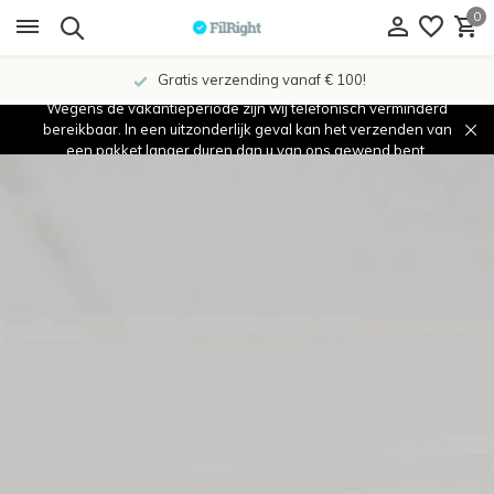
0
Gratis verzending vanaf € 100!
Wegens de vakantieperiode zijn wij telefonisch verminderd
bereikbaar. In een uitzonderlijk geval kan het verzenden van
een pakket langer duren dan u van ons gewend bent.