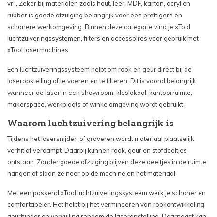
vrij. Zeker bij materialen zoals hout, leer, MDF, karton, acryl en
rubber is goede afzuiging belangrijk voor een prettigere en
schonere werkomgeving. Binnen deze categorie vind je xTool
luchtzuiveringssystemen, filters en accessoires voor gebruik met
xTool lasermachines.
Een luchtzuiveringssysteem helpt om rook en geur direct bij de
laseropstelling af te voeren en te filteren. Dit is vooral belangrijk
wanneer de laser in een showroom, klaslokaal, kantoorruimte,
makerspace, werkplaats of winkelomgeving wordt gebruikt.
Waarom luchtzuivering belangrijk is
Tijdens het lasersnijden of graveren wordt materiaal plaatselijk
verhit of verdampt. Daarbij kunnen rook, geur en stofdeeltjes
ontstaan. Zonder goede afzuiging blijven deze deeltjes in de ruimte
hangen of slaan ze neer op de machine en het materiaal.
Met een passend xTool luchtzuiveringssysteem werk je schoner en
comfortabeler. Het helpt bij het verminderen van rookontwikkeling,
geurhinder en vervuiling rondom de laseropstelling. Daarnaast kan