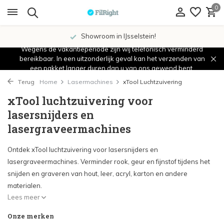
0
Showroom in IJsselstein!
Wegens de vakantieperiode zijn wij telefonisch verminderd
bereikbaar. In een uitzonderlijk geval kan het verzenden van
een pakket langer duren dan u van ons gewend bent.
Terug
Home
Lasermachines
xTool Luchtzuivering
xTool luchtzuivering voor
lasersnijders en
lasergraveermachines
Ontdek xTool luchtzuivering voor lasersnijders en
lasergraveermachines. Verminder rook, geur en fijnstof tijdens het
snijden en graveren van hout, leer, acryl, karton en andere
materialen.
Lees meer
Onze merken