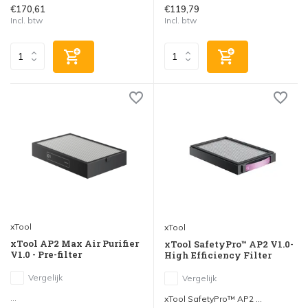
€170,61
€119,79
Incl. btw
Incl. btw
xTool
xTool
xTool AP2 Max Air Purifier
xTool SafetyPro™ AP2 V1.0-
V1.0 - Pre-filter
High Efficiency Filter
Vergelijk
Vergelijk
...
xTool SafetyPro™ AP2 ...