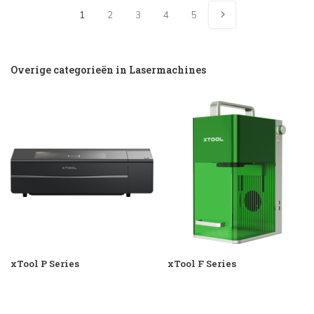
1
2
3
4
5
Overige categorieën in Lasermachines
xTool P Series
xTool F Series