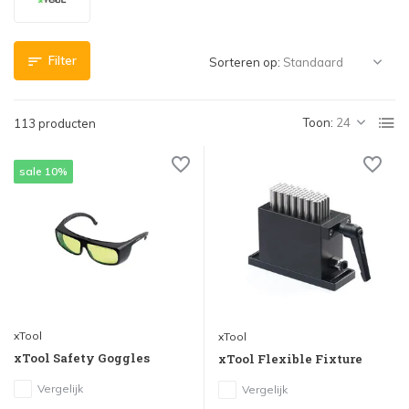
Filter
Sorteren op:
Toon:
113 producten
sale 10%
xTool
xTool
xTool Safety Goggles
xTool Flexible Fixture
Vergelijk
Vergelijk