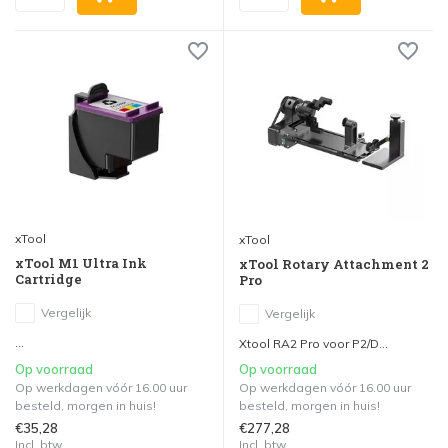
xTool
xTool
xTool M1 Ultra Ink
xTool Rotary Attachment 2
Cartridge
Pro
Vergelijk
Vergelijk
...
Xtool RA2 Pro voor P2/D...
Op voorraad
Op voorraad
Op werkdagen vóór 16.00 uur
Op werkdagen vóór 16.00 uur
besteld, morgen in huis!
besteld, morgen in huis!
€35,28
€277,28
Incl. btw
Incl. btw