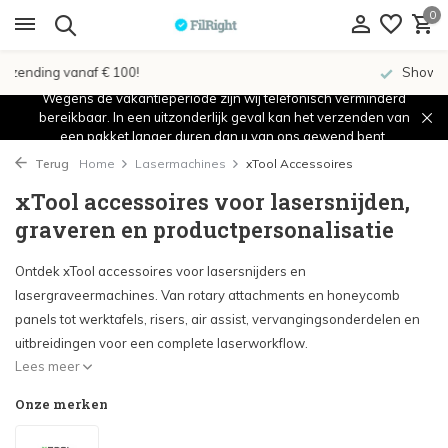
0
Showroom in IJsselstein!
Wegens de vakantieperiode zijn wij telefonisch verminderd
bereikbaar. In een uitzonderlijk geval kan het verzenden van
een pakket langer duren dan u van ons gewend bent.
Terug
Home
Lasermachines
xTool Accessoires
xTool accessoires voor lasersnijden,
graveren en productpersonalisatie
Ontdek xTool accessoires voor lasersnijders en
lasergraveermachines. Van rotary attachments en honeycomb
panels tot werktafels, risers, air assist, vervangingsonderdelen en
uitbreidingen voor een complete laserworkflow.
Lees meer
Onze merken