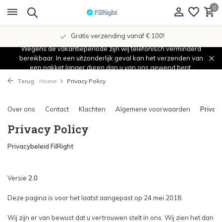
0
Showroom in IJsselstein!
Wegens de vakantieperiode zijn wij telefonisch verminderd
bereikbaar. In een uitzonderlijk geval kan het verzenden van
een pakket langer duren dan u van ons gewend bent.
Terug
Home
Privacy Policy
Over ons
Contact
Klachten
Algemene voorwaarden
Privacy
Privacy Policy
Privacybeleid FilRight
Versie
2.0
Deze pagina is voor het laatst aangepast op 24 mei 2018.
Wij zijn er van bewust dat u vertrouwen stelt in ons. Wij zien het dan