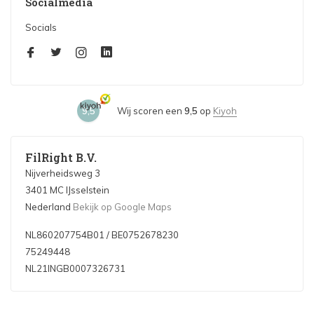
Socialmedia
Socials
9,5
Wij scoren een
9,5
op
Kiyoh
FilRight B.V.
Nijverheidsweg 3
3401 MC IJsselstein
Nederland
Bekijk op Google Maps
NL860207754B01 / BE0752678230
75249448
NL21INGB0007326731