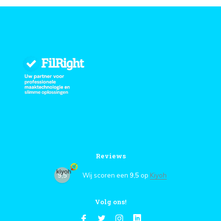
Reviews
9,5
Wij scoren een
9,5
op
Kiyoh
Volg ons!