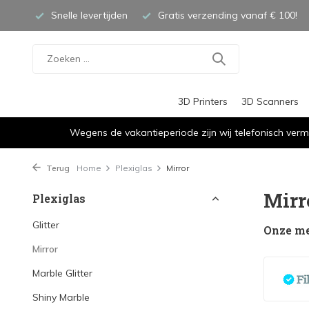
Snelle levertijden
Gratis verzending vanaf € 100!
3D Printers
3D Scanners
Wegens de vakantieperiode zijn wij telefonisch verm
Terug
Home
Plexiglas
Mirror
Mirr
Plexiglas
Glitter
Onze m
Mirror
Marble Glitter
Shiny Marble