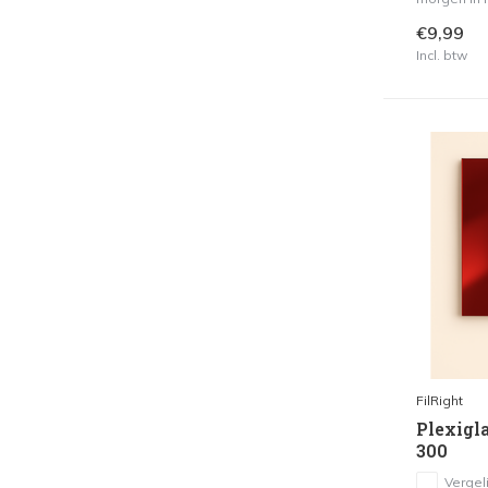
€9,99
Incl. btw
FilRight
Plexigla
300
Vergeli