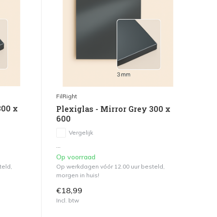
FilRight
300 x
Plexiglas - Mirror Grey 300 x
600
Vergelijk
...
Op voorraad
teld,
Op werkdagen vóór 12.00 uur besteld,
morgen in huis!
€18,99
Incl. btw