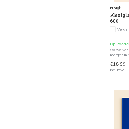
FilRight
Plexigla
600
Vergeli
...
Op voorr
Op werkdag
morgen in h
€18,99
Incl. btw