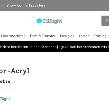
Showroom in IJsselstein!
P
Lasermachines
Print & Transfer
Plexiglas
Outlet
Training
inderd bereikbaar. In een uitzonderlijk geval kan het verzenden va
or -Acryl
erken