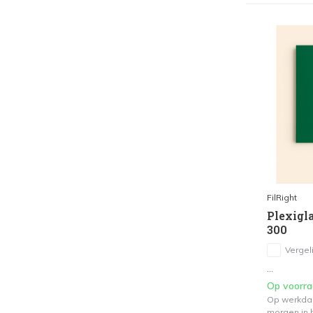
FilRight
Plexigla
300
Vergeli
...
Op voorr
Op werkdag
morgen in h