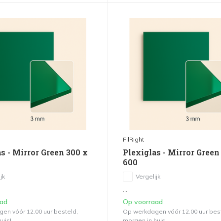
FilRight
s - Mirror Green 300 x
Plexiglas - Mirror Green
600
jk
Vergelijk
...
aad
Op voorraad
en vóór 12.00 uur besteld,
Op werkdagen vóór 12.00 uur bes
uis!
morgen in huis!