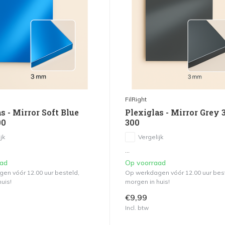
FilRight
s - Mirror Soft Blue
Plexiglas - Mirror Grey 
00
300
jk
Vergelijk
...
aad
Op voorraad
en vóór 12.00 uur besteld,
Op werkdagen vóór 12.00 uur bes
uis!
morgen in huis!
€9,99
Incl. btw