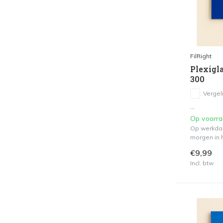
FilRight
Plexigla
300
Vergeli
...
Op voorr
Op werkdag
morgen in h
€9,99
Incl. btw