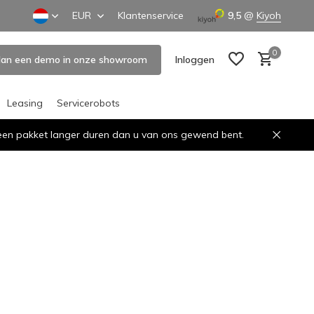
EUR
Klantenservice
9,5
@
Kiyoh
0
lan een demo in onze showroom
Inloggen
Leasing
Servicerobots
n een pakket langer duren dan u van ons gewend bent.
Account aanmaken
Account aanmaken