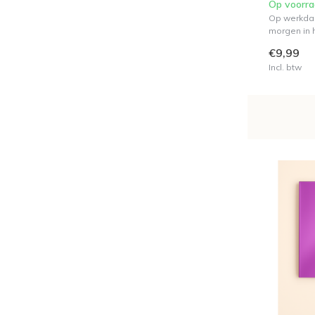
Op voorr
Op werkdag
morgen in h
€9,99
Incl. btw