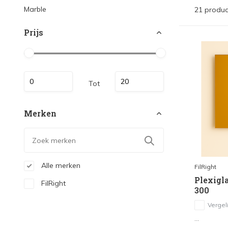
Marble
21 produc
Prijs
Tot
Merken
Alle merken
FilRight
Plexigla
FilRight
300
Vergeli
...