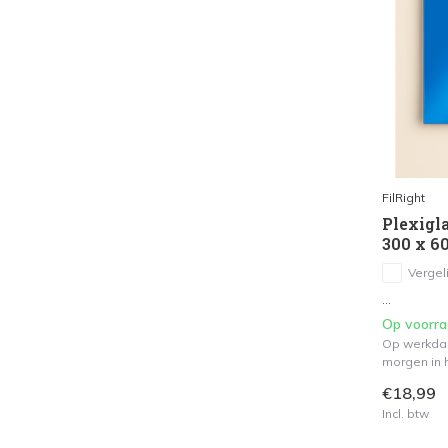
FilRight
Plexigla
300 x 6
Vergeli
...
Op voorr
Op werkdag
morgen in h
€18,99
Incl. btw