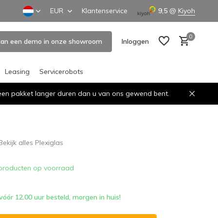
EUR
Klantenservice
9,5
@
Kiyoh
0
lan een demo in onze showroom
Inloggen
Leasing
Servicerobots
n een pakket langer duren dan u van ons gewend bent.
Account aanmaken
Account aanmaken
Bekijk alles Plexiglas
producten op voorraad
ór 12.00 uur besteld, morgen in huis!