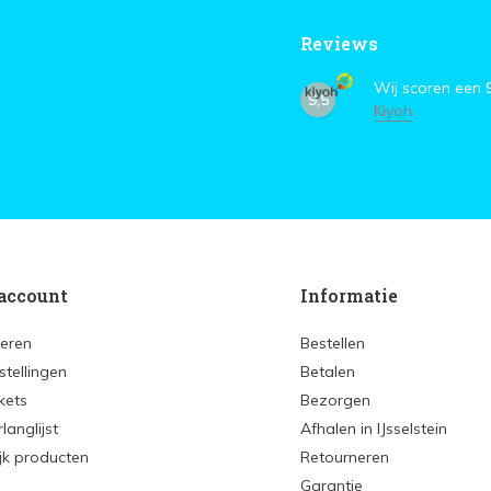
Reviews
Wij scoren een
9,5
Kiyoh
account
Informatie
reren
Bestellen
stellingen
Betalen
ckets
Bezorgen
rlanglijst
Afhalen in IJsselstein
ijk producten
Retourneren
Garantie