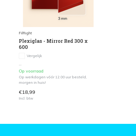
FilRight
Plexiglas - Mirror Red 300 x
600
Vergelijk
...
Op voorraad
Op werkdagen vóór 12.00 uur besteld,
morgen in huis!
€18,99
Incl. btw