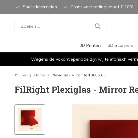
Snelle levertijden
Gratis verzending vanaf € 100!
3D Printers
3D Scanners
Wegens de vakantieperiode zijn wij telefonisch verm
Terug
Home
Plexiglas - Mirror Red 300 x 6...
FilRight Plexiglas - Mirror R