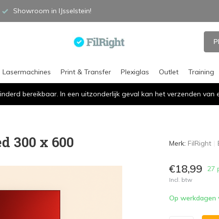
Showroom in IJsselstein!
P
Lasermachines
Print & Transfer
Plexiglas
Outlet
Training
inderd bereikbaar. In een uitzonderlijk geval kan het verzenden va
ed 300 x 600
Merk:
FilRight
€18,99
27 
Incl. btw
Op werkdagen vó