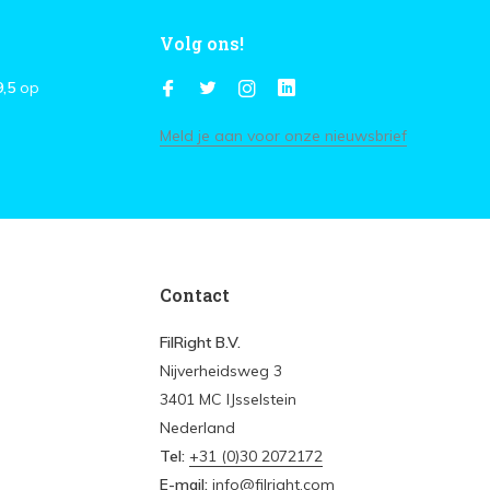
Volg ons!
9,5
op
Meld je aan voor onze nieuwsbrief
Contact
FilRight B.V.
Nijverheidsweg 3
3401 MC IJsselstein
Nederland
Tel:
+31 (0)30 2072172
E-mail:
info@filright.com