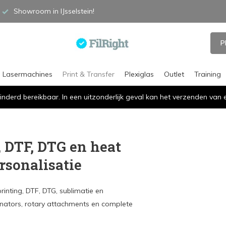
Showroom in IJsselstein!
P
Lasermachines
Print & Transfer
Plexiglas
Outlet
Training
inderd bereikbaar. In een uitzonderlijk geval kan het verzenden va
, DTF, DTG en heat
rsonalisatie
inting, DTF, DTG, sublimatie en
inators, rotary attachments en complete