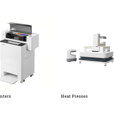
inters
Heat Presses