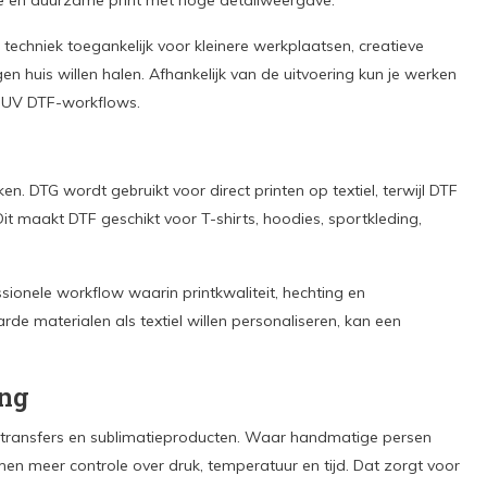
ke en duurzame print met hoge detailweergave.
echniek toegankelijk voor kleinere werkplaatsen, creatieve
n huis willen halen. Afhankelijk van de uitvoering kun je werken
n UV DTF-workflows.
en. DTG wordt gebruikt voor direct printen op textiel, terwijl DTF
Dit maakt DTF geschikt voor T-shirts, hoodies, sportkleding,
ionele workflow waarin printkwaliteit, hechting en
e materialen als textiel willen personaliseren, kan een
ing
F-transfers en sublimatieproducten. Waar handmatige persen
men meer controle over druk, temperatuur en tijd. Dat zorgt voor