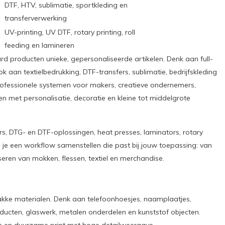
DTF, HTV, sublimatie, sportkleding en
transferverwerking
UV-printing, UV DTF, rotary printing, roll
feeding en lamineren
rd producten unieke, gepersonaliseerde artikelen. Denk aan full-
ok aan textielbedrukking, DTF-transfers, sublimatie, bedrijfskleding
rofessionele systemen voor makers, creatieve ondernemers,
en met personalisatie, decoratie en kleine tot middelgrote
ers, DTG- en DTF-oplossingen, heat presses, laminators, rotary
 je een workflow samenstellen die past bij jouw toepassing: van
eren van mokken, flessen, textiel en merchandise.
lakke materialen. Denk aan telefoonhoesjes, naamplaatjes,
oducten, glaswerk, metalen onderdelen en kunststof objecten.