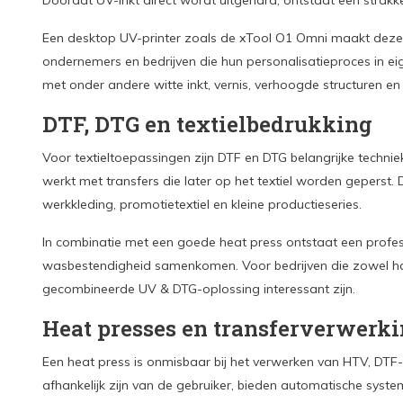
Doordat UV-inkt direct wordt uitgehard, ontstaat een strak
Een desktop UV-printer zoals de xTool O1 Omni maakt deze t
ondernemers en bedrijven die hun personalisatieproces in eige
met onder andere witte inkt, vernis, verhoogde structuren e
DTF, DTG en textielbedrukking
Voor textieltoepassingen zijn DTF en DTG belangrijke techniek
werkt met transfers die later op het textiel worden geperst. 
werkkleding, promotietextiel en kleine productieseries.
In combinatie met een goede heat press ontstaat een profess
wasbestendigheid samenkomen. Voor bedrijven die zowel hard
gecombineerde UV & DTG-oplossing interessant zijn.
Heat presses en transferverwerk
Een heat press is onmisbaar bij het verwerken van HTV, DT
afhankelijk zijn van de gebruiker, bieden automatische syste