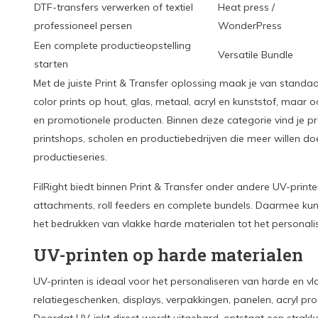
DTF-transfers verwerken of textiel
Heat press /
professioneel persen
WonderPress
Een complete productieopstelling
Versatile Bundle
starten
Met de juiste Print & Transfer oplossing maak je van standaa
color prints op hout, glas, metaal, acryl en kunststof, maar o
en promotionele producten. Binnen deze categorie vind je p
printshops, scholen en productiebedrijven die meer willen do
productieseries.
FilRight biedt binnen Print & Transfer onder andere UV-print
attachments, roll feeders en complete bundels. Daarmee kun
het bedrukken van vlakke harde materialen tot het personalis
UV-printen op harde materialen
UV-printen is ideaal voor het personaliseren van harde en v
relatiegeschenken, displays, verpakkingen, panelen, acryl pr