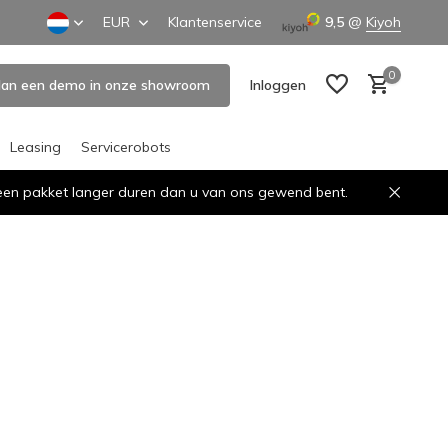
EUR
Klantenservice
9,5
@
Kiyoh
0
lan een demo in onze showroom
Inloggen
Leasing
Servicerobots
n een pakket langer duren dan u van ons gewend bent.
Account aanmaken
Account aanmaken