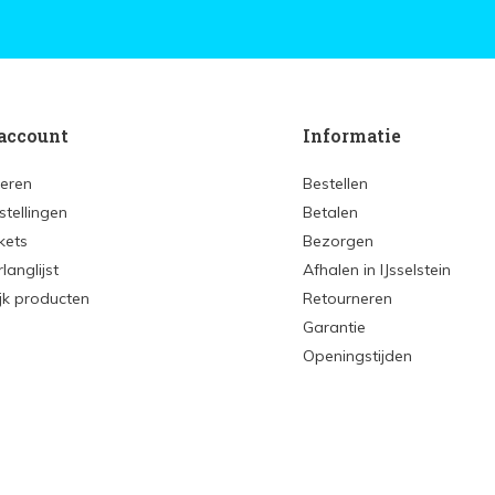
account
Informatie
reren
Bestellen
stellingen
Betalen
ckets
Bezorgen
rlanglijst
Afhalen in IJsselstein
ijk producten
Retourneren
Garantie
Openingstijden