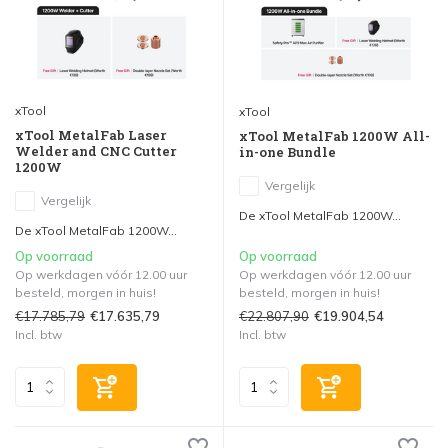
xTool
xTool
xTool MetalFab Laser
xTool MetalFab 1200W All-
Welder and CNC Cutter
in-one Bundle
1200W
Vergelijk
Vergelijk
De xTool MetalFab 1200W...
De xTool MetalFab 1200W...
Op voorraad
Op voorraad
Op werkdagen vóór 12.00 uur
Op werkdagen vóór 12.00 uur
besteld, morgen in huis!
besteld, morgen in huis!
€17.785,79
€22.807,90
€17.635,79
€19.904,54
Incl. btw
Incl. btw