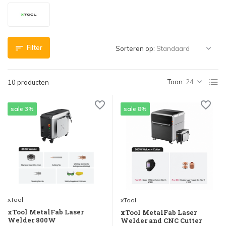
Filter
Sorteren op:
Toon:
10 producten
sale 3%
sale 8%
xTool
xTool
xTool MetalFab Laser
xTool MetalFab Laser
Welder 800W
Welder and CNC Cutter