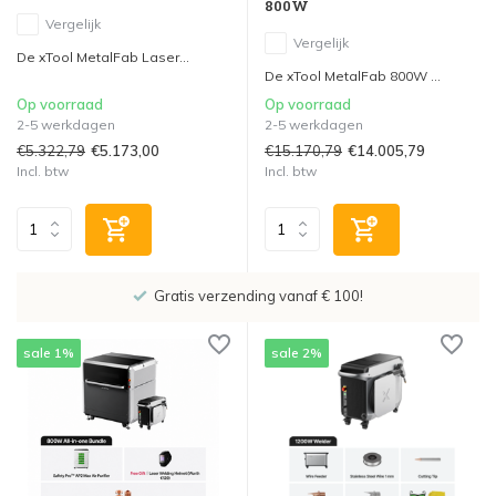
800W
Vergelijk
Vergelijk
De xTool MetalFab Laser...
De xTool MetalFab 800W ...
Op voorraad
Op voorraad
2-5 werkdagen
2-5 werkdagen
€5.322,79
€15.170,79
€5.173,00
€14.005,79
Incl. btw
Incl. btw
Showroom in IJsselstein!
sale 1%
sale 2%