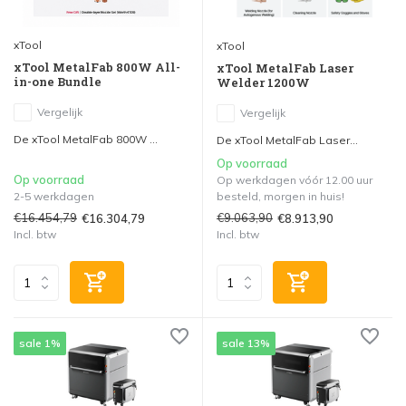
xTool
xTool
xTool MetalFab 800W All-
xTool MetalFab Laser
in-one Bundle
Welder 1200W
Vergelijk
Vergelijk
De xTool MetalFab 800W ...
De xTool MetalFab Laser...
Op voorraad
Op voorraad
Op werkdagen vóór 12.00 uur
2-5 werkdagen
besteld, morgen in huis!
€16.454,79
€9.063,90
€16.304,79
€8.913,90
Incl. btw
Incl. btw
sale 1%
sale 13%