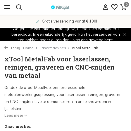
0
erzending vanaf € 100!
Showroo
Wegens de vakantieperiode zijn wij telefonisch verminderd
bereikbaar. In een uitzonderlijk geval kan het verzenden van
een pakket langer duren dan u van ons gewend bent.
Terug
Home
Lasermachines
xTool MetalFab
xTool MetalFab voor laserlassen,
reinigen, graveren en CNC-snijden
van metaal
Ontdek de xTool MetalFab: een professionele
metaalbewerkingsoplossing voor laserlassen, reinigen, graveren
en CNC-snijden. Live te demonstreren in onze showroom in
IJsselstein.
Lees meer
Onze merken