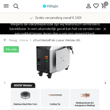
0
Gratis verzending vanaf € 100!
Wegens de vakantieperiode zijn wij telefonisch verminderd
bereikbaar. In een uitzonderlijk geval kan het verzenden van
een pakket langer duren dan u van ons gewend bent.
Terug
Home
xTool MetalFab Laser Welder 80...
3% sale