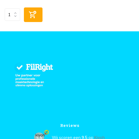
Reviews
9,5
Wij scoren een
9,5
op
Kiyoh