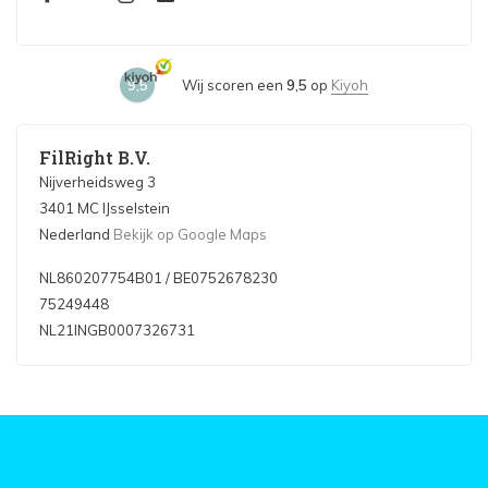
9,5
Wij scoren een
9,5
op
Kiyoh
FilRight B.V.
Nijverheidsweg 3
3401 MC IJsselstein
Nederland
Bekijk op Google Maps
NL860207754B01 / BE0752678230
75249448
NL21INGB0007326731