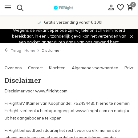
0
Gratis verzending vanaf € 100!
Wegens de vakantieperiode zijn wij telefonisch verminderd
bereikbaar. In een uitzonderlijk geval kan het verzenden van
een pakket langer duren dan u van ons gewend bent.
Terug
Home
Disclaimer
Over ons
Contact
Klachten
Algemene voorwaarden
Privacy
Disclaimer
Disclaimer voor www.filright.com
FilRight BV (Kamer van Koophandel: 75249448), hierna te noemen
FilRight, verleent u hierbij toegang tot www.filright.com en nodigt u
uit het aangebodene te kopen.
FilRight behoudt zich daarbij het recht voor op elk moment de
inhoud aan te passen of onderdelen te verwijderen zonder