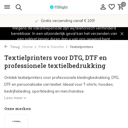
0
Gratis verzending vanaf € 100!
Wegens de vakantieperiode zijn wij telefonisch verminderd
bereikbaar. In een uitzonderlijk geval kan het verzenden van
een pakket langer duren dan u van ons gewend bent.
Terug
Home
Print & Transfer
Textielprinters
Textielprinters voor DTG, DTF en
professionele textielbedrukking
Ontdek textielprinters voor professionele kledingbedrukking, DTG,
DTF en personalisatie van textiel. Ideaal voor T-shirts, hoodies,
bedrijfskleding, sportkleding en merchandise.
Lees meer
Onze merken