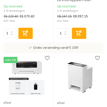
De xTool Apparel Printe...
Op voorraad
Op voorraad
2-5 werkdagen
2-5 werkdagen
€6.220,40
€8.247,15
€6.070,40
€8.097,15
Incl. btw
Incl. btw
Showroom in IJsselstein!
sale 2%
xTool
xTool