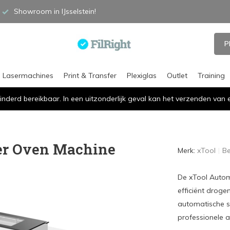
Showroom in IJsselstein!
P
Lasermachines
Print & Transfer
Plexiglas
Outlet
Training
inderd bereikbaar. In een uitzonderlijk geval kan het verzenden va
er Oven Machine
Merk:
xTool
Be
De xTool Autom
efficiënt drog
automatische sc
professionele a