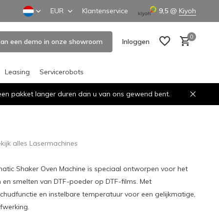
EUR
Klantenservice
9,5
@
Kiyoh
0
lan een demo in onze showroom
Inloggen
Leasing
Servicerobots
n een pakket langer duren dan u van ons gewend bent.
Account aanmaken
Account aanmaken
kijk alles Lasermachines
atic Shaker Oven Machine is speciaal ontworpen voor het
en en smelten van DTF-poeder op DTF-films. Met
hudfunctie en instelbare temperatuur voor een gelijkmatige,
fwerking.