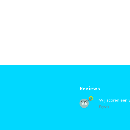
Reviews
Wij scoren een
9,5
Kiyoh