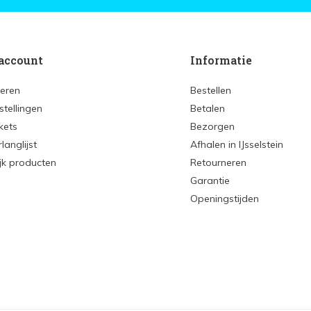
account
Informatie
reren
Bestellen
stellingen
Betalen
ckets
Bezorgen
rlanglijst
Afhalen in IJsselstein
ijk producten
Retourneren
Garantie
Openingstijden