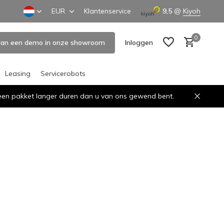
EUR
Klantenservice
9,5
@
Kiyoh
0
lan een demo in onze showroom
Inloggen
Leasing
Servicerobots
n een pakket langer duren dan u van ons gewend bent.
Account aanmaken
Account aanmaken