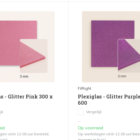
FilRight
s - Glitter Pink 300 x
Plexiglas - Glitter Purpl
600
jk
Vergelijk
...
aad
Op voorraad
en vóór 12.00 uur besteld,
Op werkdagen vóór 12.00 uur bes
uis!
morgen in huis!