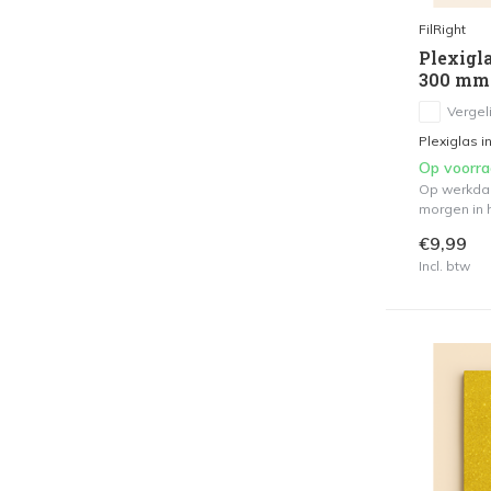
FilRight
Plexigla
300 mm
Vergeli
Plexiglas in
Op voorr
Op werkdag
morgen in h
€9,99
Incl. btw