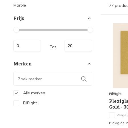
Marble
77 produc
Prijs
Tot
Merken
Alle merken
FilRight
Plexigla
FilRight
Gold - 
Vergeli
Plexiglas in