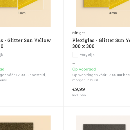
FilRight
s - Glitter Sun Yellow
Plexiglas - Glitter Sun 
00
300 x 300
jk
Vergelijk
...
aad
Op voorraad
en vóór 12.00 uur besteld,
Op werkdagen vóór 12.00 uur bes
uis!
morgen in huis!
€9,99
Incl. btw