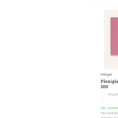
FilRight
Plexigla
300
Vergeli
...
Op voorr
Op werkdag
morgen in h