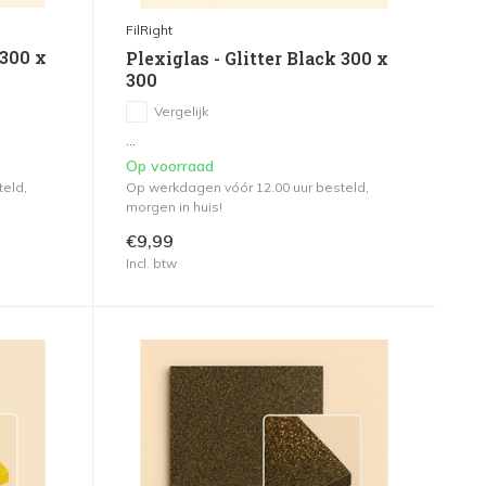
FilRight
 300 x
Plexiglas - Glitter Black 300 x
300
Vergelijk
...
Op voorraad
teld,
Op werkdagen vóór 12.00 uur besteld,
morgen in huis!
€9,99
Incl. btw