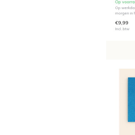
Op voorr
Op werkdag
morgen in h
€9,99
Incl. btw