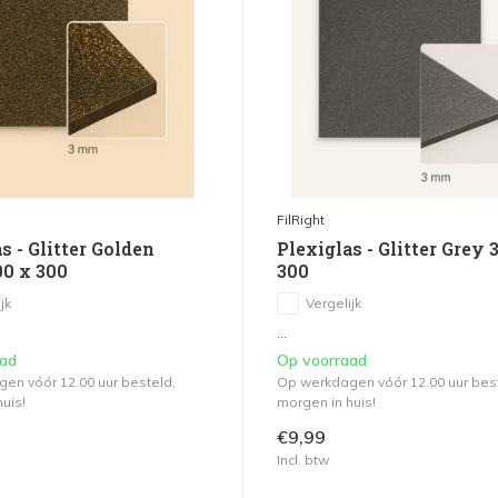
FilRight
s - Glitter Golden
Plexiglas - Glitter Grey 
00 x 300
300
jk
Vergelijk
...
aad
Op voorraad
en vóór 12.00 uur besteld,
Op werkdagen vóór 12.00 uur bes
uis!
morgen in huis!
€9,99
Incl. btw