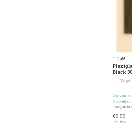
FilRight
Plexigla
Black 3
Vergeli
...
Op voorr
Op werkdag
morgen in h
€9,99
Incl. btw