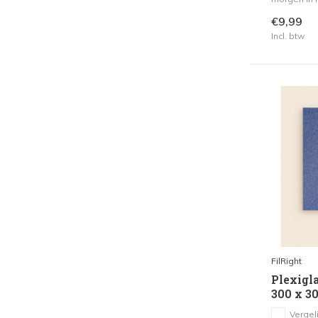
€9,99
Incl. btw
FilRight
Plexigla
300 x 3
Vergeli