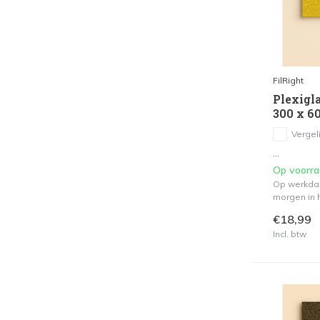
FilRight
Plexigla
300 x 6
Vergeli
...
Op voorr
Op werkdag
morgen in h
€18,99
Incl. btw