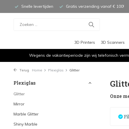
Snelle levertijden
Gratis verzending vanaf € 100!
3D Printers
3D Scanners
Wegens de vakantieperiode zijn wij telefonisch verm
Terug
Home
Plexiglas
Glitter
Glitt
Plexiglas
Glitter
Onze m
Mirror
Marble Glitter
Shiny Marble