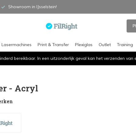
Showroom in IJsselstein!
P
Lasermachines
Print & Transfer
Plexiglas
Outlet
Training
inderd bereikbaar. In een uitzonderlijk geval kan het verzenden va
er - Acryl
erken