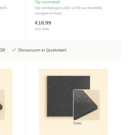
Op voorraad
teld,
Op werkdagen vóór 12.00 uur besteld,
morgen in huis!
€18,99
Incl. btw
00!
Showroom in IJsselstein!