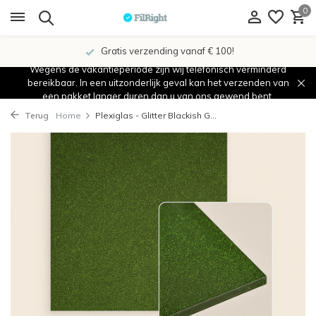
0
Gratis verzending vanaf € 100!
Wegens de vakantieperiode zijn wij telefonisch verminderd
bereikbaar. In een uitzonderlijk geval kan het verzenden van
een pakket langer duren dan u van ons gewend bent.
Terug
Home
Plexiglas - Glitter Blackish G...