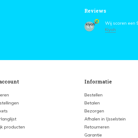
Reviews
Wij scoren een
9,5
Kiyoh
account
Informatie
reren
Bestellen
stellingen
Betalen
ckets
Bezorgen
rlanglijst
Afhalen in IJsselstein
ijk producten
Retourneren
Garantie