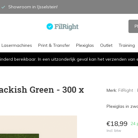
Showroom in IJsselstein!
P
Lasermachines
Print & Transfer
Plexiglas
Outlet
Training
inderd bereikbaar. In een uitzonderlijk geval kan het verzenden va
lackish Green - 300 x
Merk:
FilRight
Plexiglas in zw
€18,99
24 
Incl. btw