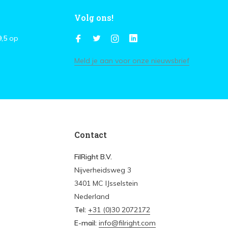
Volg ons!
9,5
op
Meld je aan voor onze nieuwsbrief
Contact
FilRight B.V.
Nijverheidsweg 3
3401 MC IJsselstein
Nederland
Tel:
+31 (0)30 2072172
E-mail:
info@filright.com