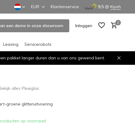
EUR
Klantenservice
9,5
@
Kiyoh
0
lan een demo in onze showroom
Inloggen
Leasing
Servicerobots
n een pakket langer duren dan u van ons gewend bent.
Account aanmaken
Account aanmaken
Bekijk alles Plexiglas
art-groene glitteruitvoering
producten op voorraad