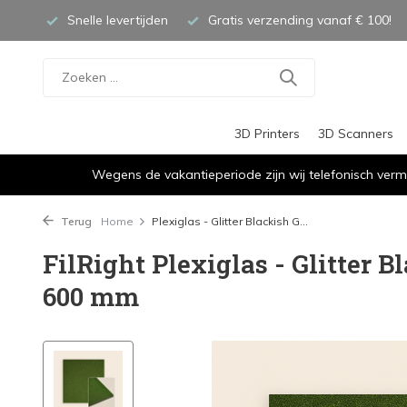
Snelle levertijden
Gratis verzending vanaf € 100!
3D Printers
3D Scanners
Wegens de vakantieperiode zijn wij telefonisch verm
Terug
Home
Plexiglas - Glitter Blackish G...
FilRight Plexiglas - Glitter B
600 mm