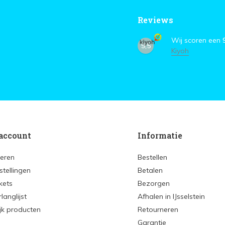
Reviews
Wij scoren een
9,5
Kiyoh
account
Informatie
reren
Bestellen
stellingen
Betalen
ckets
Bezorgen
rlanglijst
Afhalen in IJsselstein
ijk producten
Retourneren
Garantie