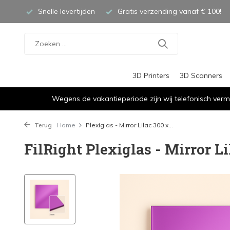
Snelle levertijden
Gratis verzending vanaf € 100!
3D Printers
3D Scanners
Wegens de vakantieperiode zijn wij telefonisch verm
Terug
Home
Plexiglas - Mirror Lilac 300 x...
FilRight Plexiglas - Mirror Li