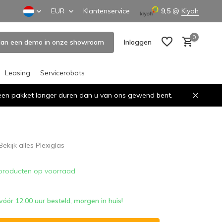
EUR
Klantenservice
9,5
@
Kiyoh
0
lan een demo in onze showroom
Inloggen
Leasing
Servicerobots
n een pakket langer duren dan u van ons gewend bent.
Account aanmaken
Account aanmaken
Bekijk alles Plexiglas
producten op voorraad
ór 12.00 uur besteld, morgen in huis!