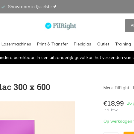
Showroom in IJsselstein!
P
Lasermachines
Print & Transfer
Plexiglas
Outlet
Training
inderd bereikbaar. In een uitzonderlijk geval kan het verzenden va
lac 300 x 600
Merk:
FilRight
€18,99
26 
Incl. btw
Op werkdagen vó