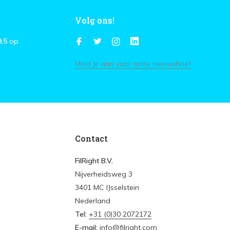
Volg ons!
9,5
op
Meld je aan voor onze nieuwsbrief
Contact
FilRight B.V.
Nijverheidsweg 3
3401 MC IJsselstein
Nederland
Tel:
+31 (0)30 2072172
E-mail:
info@filright.com