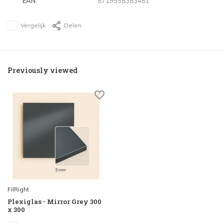
EAN
8719558383481
Vergelijk
Delen
Previously viewed
FilRight
Plexiglas - Mirror Grey 300
x 300