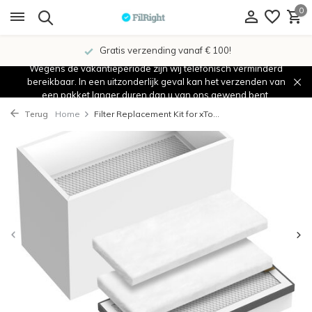
0
Gratis verzending vanaf € 100!
Wegens de vakantieperiode zijn wij telefonisch verminderd
bereikbaar. In een uitzonderlijk geval kan het verzenden van
een pakket langer duren dan u van ons gewend bent.
Terug
Home
Filter Replacement Kit for xTo...