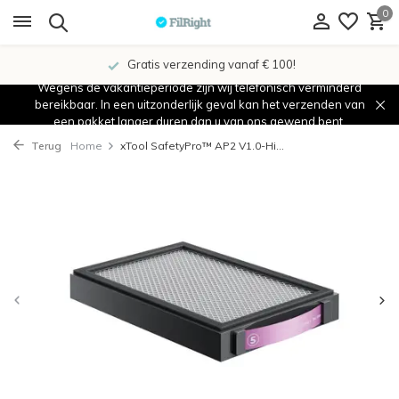
0
Gratis verzending vanaf € 100!
Wegens de vakantieperiode zijn wij telefonisch verminderd
bereikbaar. In een uitzonderlijk geval kan het verzenden van
een pakket langer duren dan u van ons gewend bent.
Terug
Home
xTool SafetyPro™ AP2 V1.0-Hi...