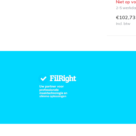
Niet op v
2-5 werkd
€102,73
Incl. btw