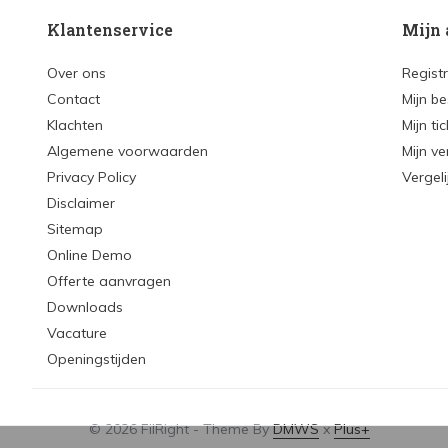
Klantenservice
Mijn 
Over ons
Regist
Contact
Mijn be
Klachten
Mijn ti
Algemene voorwaarden
Mijn ve
Privacy Policy
Vergel
Disclaimer
Sitemap
Online Demo
Offerte aanvragen
Downloads
Vacature
Openingstijden
© 2026 FilRight - Theme By
DMWS
x
Plus+