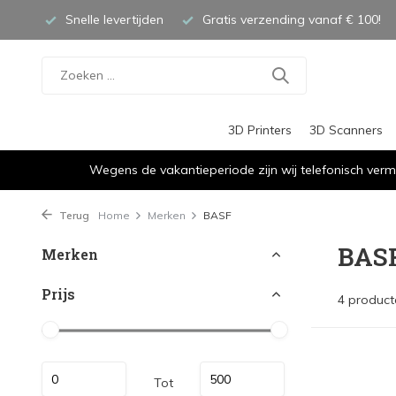
Snelle levertijden
Gratis verzending vanaf € 100!
3D Printers
3D Scanners
Wegens de vakantieperiode zijn wij telefonisch verm
Terug
Home
Merken
BASF
BAS
Merken
Prijs
4 product
Tot