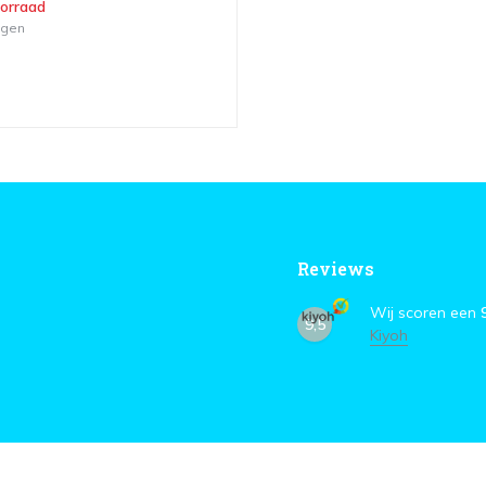
oorraad
agen
Reviews
Wij scoren een
9,5
Kiyoh