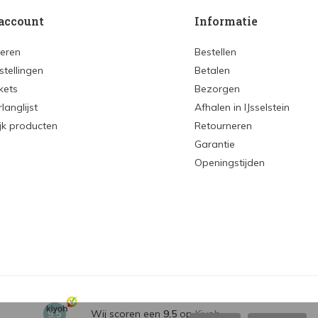
account
Informatie
reren
Bestellen
stellingen
Betalen
ckets
Bezorgen
rlanglijst
Afhalen in IJsselstein
ijk producten
Retourneren
Garantie
Openingstijden
9,5
Wij scoren een
9,5
op
Kiyoh