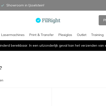
Showroom in IJsselstein!
P
Lasermachines
Print & Transfer
Plexiglas
Outlet
Training
inderd bereikbaar. In een uitzonderlijk geval kan het verzenden va
F
en