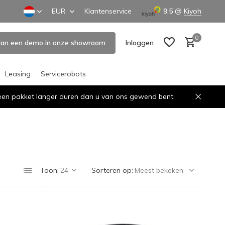
EUR
Klantenservice
9,5
@
Kiyoh
0
lan een demo in onze showroom
Inloggen
Leasing
Servicerobots
n een pakket langer duren dan u van ons gewend bent.
Account aanmaken
Account aanmaken
Toon:
Sorteren op: