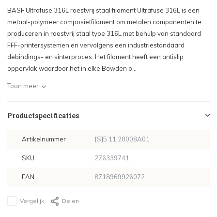
BASF Ultrafuse 316L roestvrij staal filament Ultrafuse 316L is een
metaal-polymeer composietfilament om metalen componenten te
produceren in roestvrij staal type 316L met behulp van standaard
FFF-printersystemen en vervolgens een industriestandaard
debindings- en sinterproces. Het filament heeft een antislip
oppervlak waardoor het in elke Bowden o...
Toon meer
Productspecificaties
Artikelnummer
[S]5.11.20008A01
SKU
276339741
EAN
8718969926072
Vergelijk
Delen