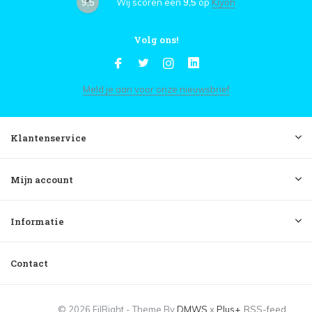
9,5
Wij scoren een
9,5
op
Kiyoh
Volg ons!
Meld je aan voor onze nieuwsbrief
Klantenservice
Mijn account
Informatie
Contact
© 2026 FilRight - Theme By
DMWS
x
Plus+
RSS-feed