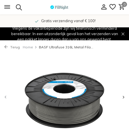
0
Gratis verzending vanaf € 100!
Wegens de vakantieperiode zijn wij telefonisch verminderd
bereikbaar. In een uitzonderlijk geval kan het verzenden van
een pakket langer duren dan u van ons gewend bent.
Terug
Home
BASF Ultrafuse 316L Metal Fila...