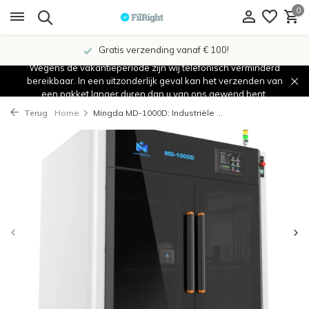
0
Showroom in IJsselstein!
Wegens de vakantieperiode zijn wij telefonisch verminderd
bereikbaar. In een uitzonderlijk geval kan het verzenden van
een pakket langer duren dan u van ons gewend bent.
Terug
Home
Mingda MD-1000D: Industriële ...