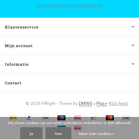
Meld je aan voor onze nieuwsbrief
Klantenservice
Mijn account
Informatie
Contact
© 2026 FilRight - Theme By
DMWS
x
Plus+
RSS-feed
Wij slaan cookies op om onze website te verbeteren. Is dat akkoord?
Ja
Nee
Meer over cookies »