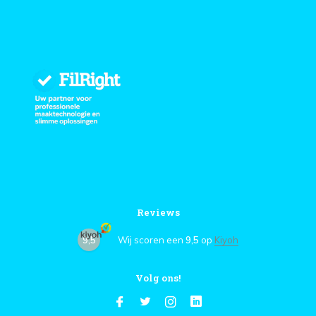
Reviews
9,5
Wij scoren een
9,5
op
Kiyoh
Volg ons!