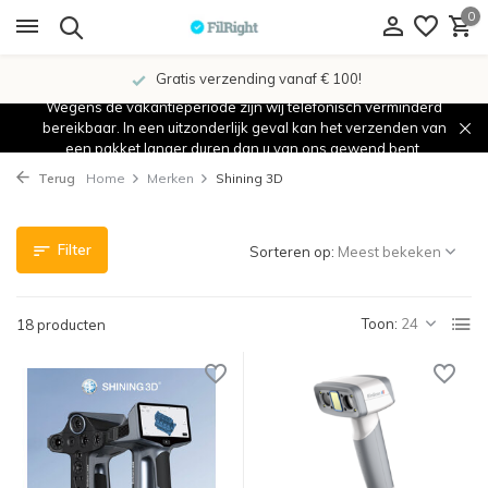
0
Gratis verzending vanaf € 100!
Wegens de vakantieperiode zijn wij telefonisch verminderd
bereikbaar. In een uitzonderlijk geval kan het verzenden van
een pakket langer duren dan u van ons gewend bent.
Terug
Home
Merken
Shining 3D
Filter
Sorteren op:
Toon:
18 producten