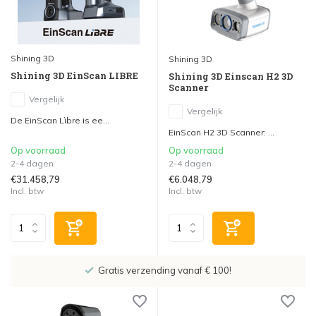
Shining 3D
Shining 3D
Shining 3D EinScan LIBRE
Shining 3D Einscan H2 3D
Scanner
Vergelijk
Vergelijk
De EinScan Lìbre is ee...
EinScan H2 3D Scanner: ...
Op voorraad
Op voorraad
2-4 dagen
2-4 dagen
€31.458,79
€6.048,79
Incl. btw
Incl. btw
Gratis verzending vanaf € 100!
Sho