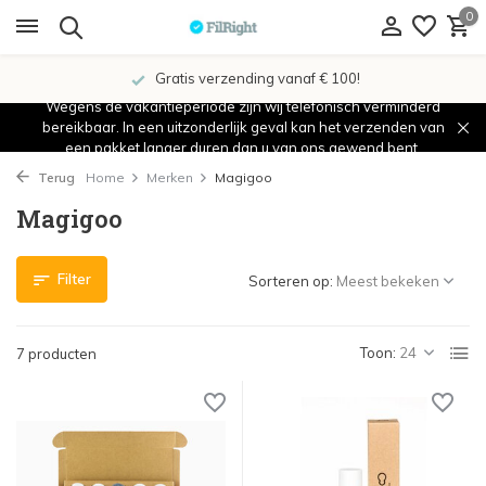
0
Gratis verzending vanaf € 100!
Wegens de vakantieperiode zijn wij telefonisch verminderd
bereikbaar. In een uitzonderlijk geval kan het verzenden van
een pakket langer duren dan u van ons gewend bent.
Terug
Home
Merken
Magigoo
Magigoo
Filter
Sorteren op:
Toon:
7 producten