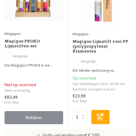
Magigoo
Magigoo
Magigoo PROKit
Magigoo Lijmstift voor PP
Lijmstiften-set
(polypropyleen)
filamenten
Vergelijk
Vergelijk
De Magigoo PROKit is ee...
Dé ideale oplossing vo...
Op voorraad
Op werkdagen vóór 16.00 uur
Niet op voorraad
besteld, morgen in huis!
Niet voorradig
€23,99
€83,49
Incl. btw
Incl. btw
Bekijken
Gratis verzending vanaf € 100!