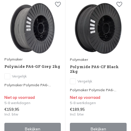
Polymaker
Polymaker
Polymide PA6-GF Grey 2kg
Polymide PA6-CF Black
2kg
Vergelijk
Vergelijk
Polymaker Polymide PA6-...
Polymaker Polymide PA6-...
Niet op voorraad
Niet op voorraad
5-8 werkdagen
5-8 werkdagen
€159,95
€189,95
Incl. btw
Incl. btw
Bekijken
Bekijken