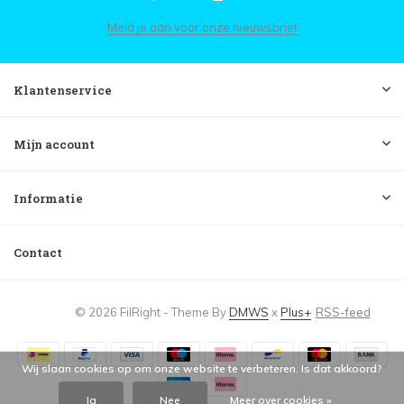
Meld je aan voor onze nieuwsbrief
Klantenservice
Mijn account
Informatie
Contact
© 2026 FilRight - Theme By
DMWS
x
Plus+
RSS-feed
Wij slaan cookies op om onze website te verbeteren. Is dat akkoord?
Ja
Nee
Meer over cookies »