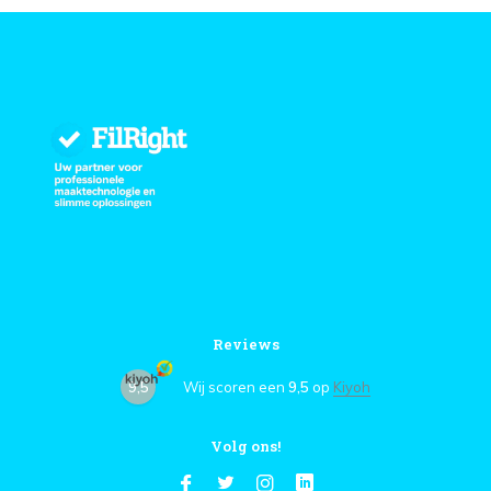
Reviews
9,5
Wij scoren een
9,5
op
Kiyoh
Volg ons!