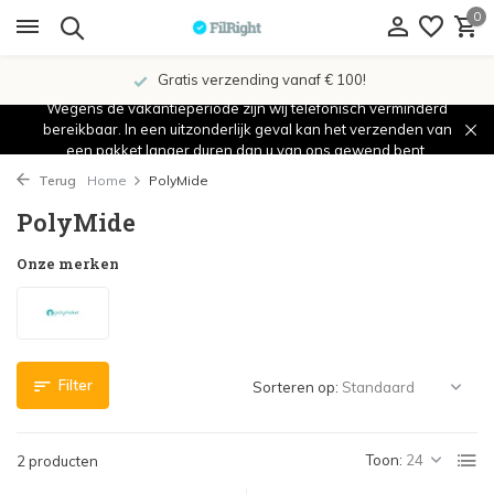
0
Gratis verzending vanaf € 100!
Wegens de vakantieperiode zijn wij telefonisch verminderd
bereikbaar. In een uitzonderlijk geval kan het verzenden van
een pakket langer duren dan u van ons gewend bent.
Terug
Home
PolyMide
PolyMide
Onze merken
Filter
Sorteren op:
Toon:
2 producten