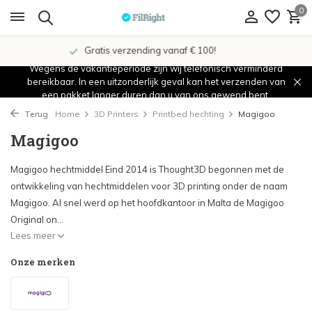
0
Showroom in IJsselstein!
Wegens de vakantieperiode zijn wij telefonisch verminderd
bereikbaar. In een uitzonderlijk geval kan het verzenden van
een pakket langer duren dan u van ons gewend bent.
Terug
Home
3D Printers
Printbed hechting
Magigoo
Magigoo
Magigoo hechtmiddel Eind 2014 is Thought3D begonnen met de
ontwikkeling van hechtmiddelen voor 3D printing onder de naam
Magigoo. Al snel werd op het hoofdkantoor in Malta de Magigoo
Original on...
Lees meer
Onze merken