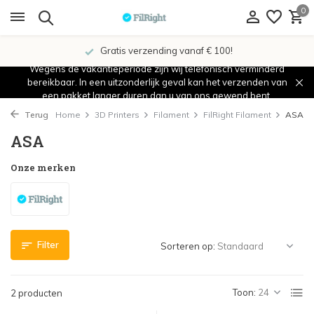
0
Gratis verzending vanaf € 100!
Wegens de vakantieperiode zijn wij telefonisch verminderd
bereikbaar. In een uitzonderlijk geval kan het verzenden van
een pakket langer duren dan u van ons gewend bent.
Terug
Home
3D Printers
Filament
FilRight Filament
ASA
ASA
Onze merken
Filter
Sorteren op:
Toon:
2 producten