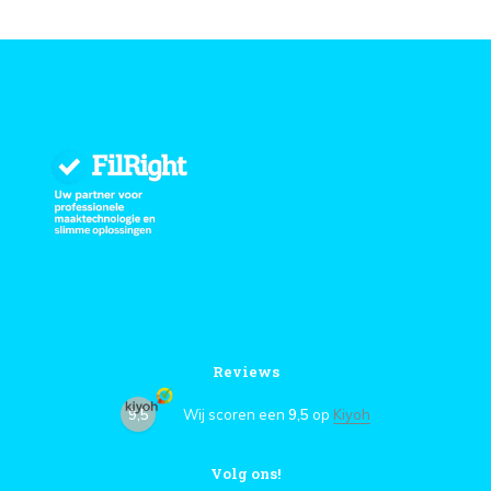
Reviews
9,5
Wij scoren een
9,5
op
Kiyoh
Volg ons!