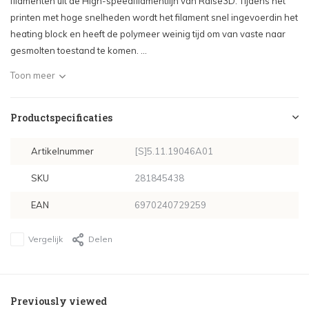
filamenten uit de High-speedfilamentlijn van Raise3D. Tijdens het
printen met hoge snelheden wordt het filament snel ingevoerdin het
heating block en heeft de polymeer weinig tijd om van vaste naar
gesmolten toestand te komen. ...
Toon meer
Productspecificaties
Artikelnummer
[S]5.11.19046A01
SKU
281845438
EAN
6970240729259
Vergelijk
Delen
Previously viewed