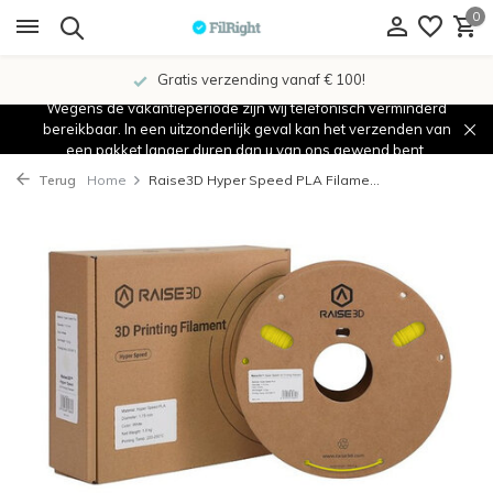
0
Gratis verzending vanaf € 100!
Wegens de vakantieperiode zijn wij telefonisch verminderd
bereikbaar. In een uitzonderlijk geval kan het verzenden van
een pakket langer duren dan u van ons gewend bent.
Terug
Home
Raise3D Hyper Speed PLA Filame...