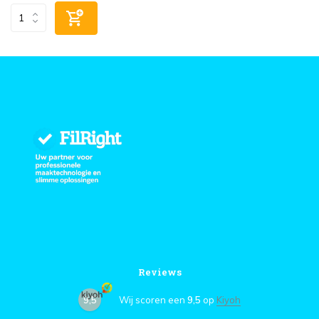
Reviews
9,5
Wij scoren een
9,5
op
Kiyoh