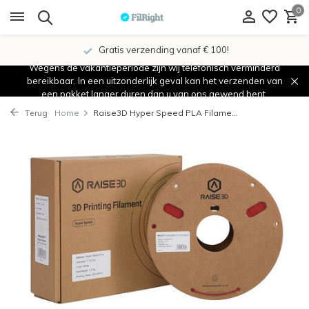
0
Gratis verzending vanaf € 100!
Wegens de vakantieperiode zijn wij telefonisch verminderd
bereikbaar. In een uitzonderlijk geval kan het verzenden van
een pakket langer duren dan u van ons gewend bent.
Terug
Home
Raise3D Hyper Speed PLA Filame...