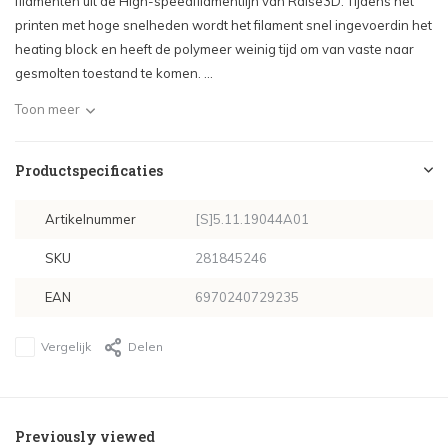
filamenten uit de High-speedfilamentlijn van Raise3D. Tijdens het
printen met hoge snelheden wordt het filament snel ingevoerdin het
heating block en heeft de polymeer weinig tijd om van vaste naar
gesmolten toestand te komen. ...
Toon meer
Productspecificaties
Artikelnummer
[S]5.11.19044A01
SKU
281845246
EAN
6970240729235
Vergelijk
Delen
Previously viewed