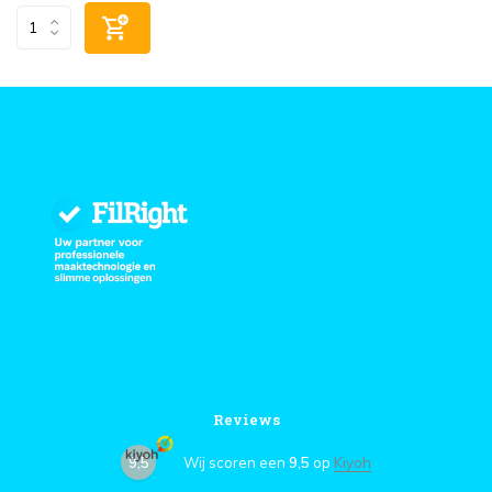
Reviews
9,5
Wij scoren een
9,5
op
Kiyoh