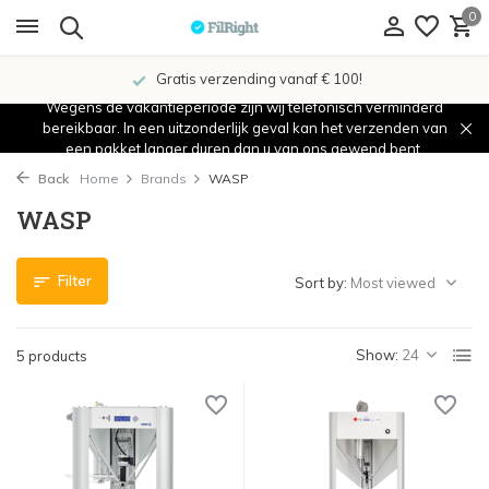
0
Gratis verzending vanaf € 100!
Wegens de vakantieperiode zijn wij telefonisch verminderd
bereikbaar. In een uitzonderlijk geval kan het verzenden van
een pakket langer duren dan u van ons gewend bent.
Back
Home
Brands
WASP
WASP
Filter
Sort by:
Show:
5 products