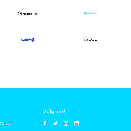
Volg ons!
9,5
op