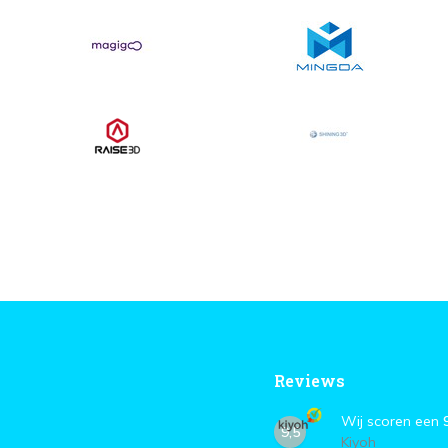
Reviews
Wij scoren een
9,5
Kiyoh