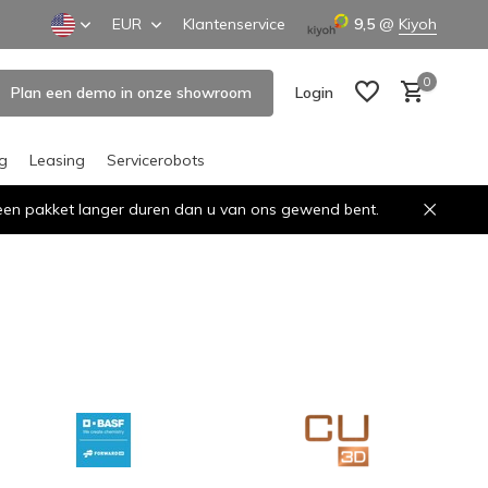
EUR
Klantenservice
9,5
@
Kiyoh
0
Plan een demo in onze showroom
Login
ng
Leasing
Servicerobots
n een pakket langer duren dan u van ons gewend bent.
Create an account
Create an account