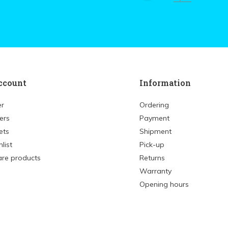
ccount
Information
er
Ordering
ers
Payment
ets
Shipment
list
Pick-up
re products
Returns
Warranty
Opening hours