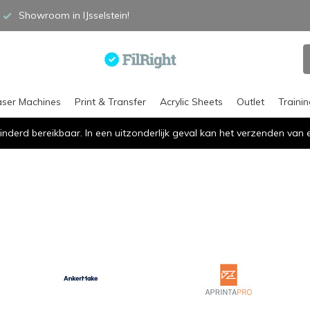
Showroom in IJsselstein!
aser Machines
Print & Transfer
Acrylic Sheets
Outlet
Traini
inderd bereikbaar. In een uitzonderlijk geval kan het verzenden va