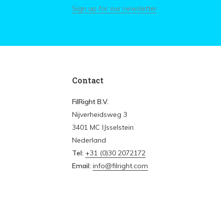
Sign up for our newsletter
Contact
FilRight B.V.
Nijverheidsweg 3
3401 MC IJsselstein
Nederland
Tel:
+31 (0)30 2072172
Email:
info@filright.com