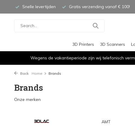
Snelle levertijden
Gratis verzending vanaf € 100!
3D Printers
3D Scanners
L
Wegens de vakantieperiode zijn wij telefonisch verm
Back
Home
Brands
Brands
Onze merken
AMT