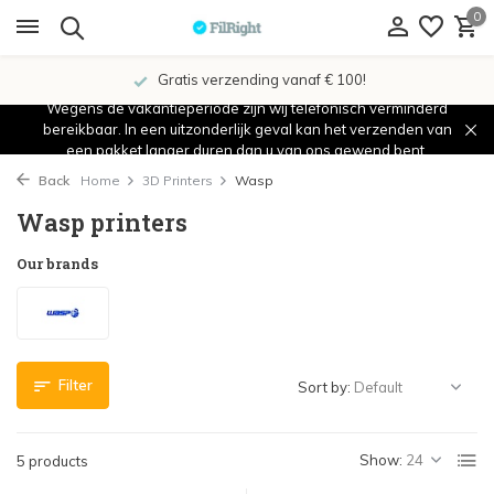
0
Gratis verzending vanaf € 100!
Wegens de vakantieperiode zijn wij telefonisch verminderd
bereikbaar. In een uitzonderlijk geval kan het verzenden van
een pakket langer duren dan u van ons gewend bent.
Back
Home
3D Printers
Wasp
Wasp printers
Our brands
Filter
Sort by:
Show:
5 products