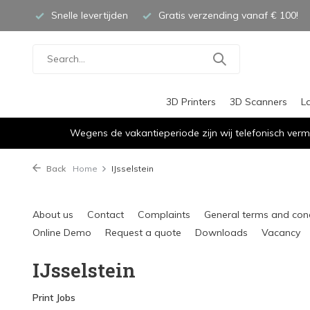
Snelle levertijden
Gratis verzending vanaf € 100!
3D Printers
3D Scanners
L
Wegens de vakantieperiode zijn wij telefonisch verm
Back
Home
IJsselstein
About us
Contact
Complaints
General terms and con
Online Demo
Request a quote
Downloads
Vacancy
IJsselstein
Print Jobs