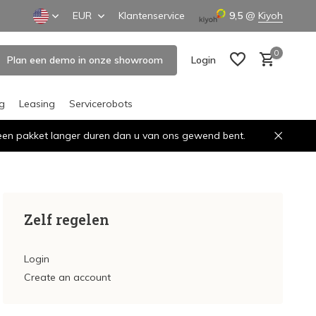
EUR
Klantenservice
9,5
@
Kiyoh
0
Plan een demo in onze showroom
Login
ng
Leasing
Servicerobots
n een pakket langer duren dan u van ons gewend bent.
Create an account
Create an account
Zelf regelen
Login
Create an account