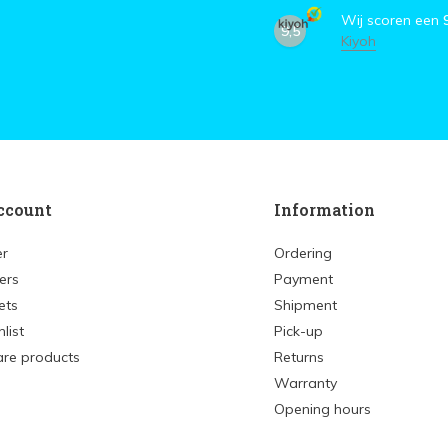
Wij scoren een
9,5
Kiyoh
ccount
Information
er
Ordering
ers
Payment
ets
Shipment
list
Pick-up
re products
Returns
Warranty
Opening hours