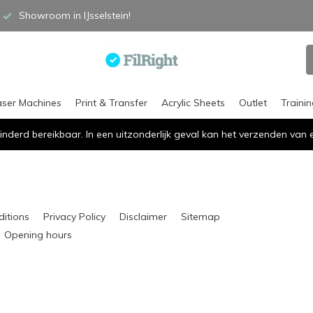
Showroom in IJsselstein!
aser Machines
Print & Transfer
Acrylic Sheets
Outlet
Traini
inderd bereikbaar. In een uitzonderlijk geval kan het verzenden va
ditions
Privacy Policy
Disclaimer
Sitemap
Opening hours