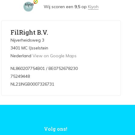
9,5
Wij scoren een
9,5
op
Kiyoh
FilRight B.V.
Nijverheidsweg 3
3401 MC IJsselstein
Nederland
View on Google Maps
NL860207754B01 / BE0752678230
75249448
NL21INGB0007326731
Volg ons!