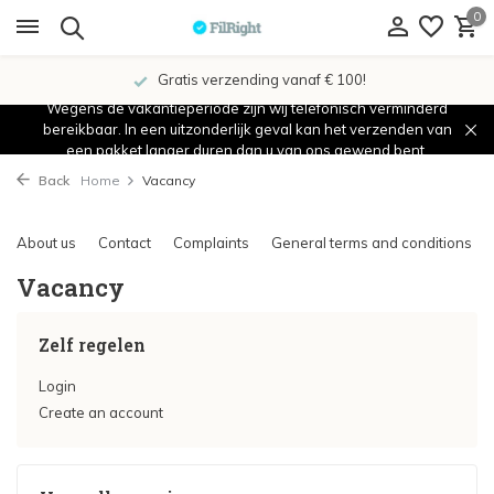
0
Gratis verzending vanaf € 100!
Wegens de vakantieperiode zijn wij telefonisch verminderd
bereikbaar. In een uitzonderlijk geval kan het verzenden van
een pakket langer duren dan u van ons gewend bent.
Back
Home
Vacancy
About us
Contact
Complaints
General terms and conditions
Vacancy
Zelf regelen
Login
Create an account