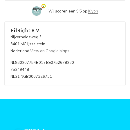
9,5
Wij scoren een
9,5
op
Kiyoh
FilRight B.V.
Nijverheidsweg 3
3401 MC IJsselstein
Nederland
View on Google Maps
NL860207754B01 / BE0752678230
75249448
NL21INGB0007326731