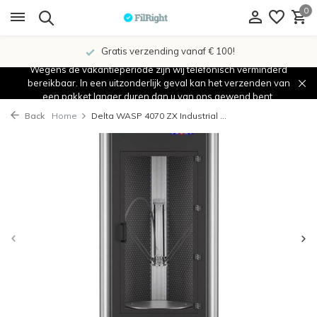
0
Gratis verzending vanaf € 100!
Wegens de vakantieperiode zijn wij telefonisch verminderd
bereikbaar. In een uitzonderlijk geval kan het verzenden van
een pakket langer duren dan u van ons gewend bent.
Back
Home
Delta WASP 4070 ZX Industrial ...