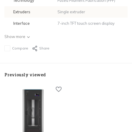
Technology
Fused Filament Fabrication (FFF)
Extruders
Single extruder
Interface
7-inch TFT touch screen display
Show more
Compare
Share
Previously viewed