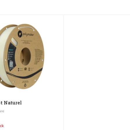
t Naturel
re
ck