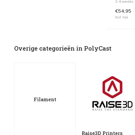
2-4 weeks
€54,95
Incl. tax
Overige categorieën in PolyCast
Filament
Raise3D Printers