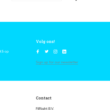
Volg ons!
9,5
op
Sign up for our newsletter
Contact
FilRight B.V.