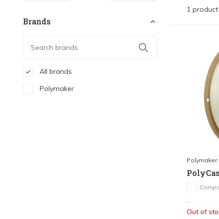
1 product
Brands
All brands
Polymaker
Polymaker
PolyCas
Compa
...
Out of sto