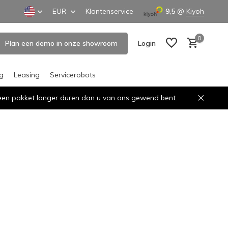
EUR
Klantenservice
9,5
@
Kiyoh
0
Plan een demo in onze showroom
Login
ng
Leasing
Servicerobots
n een pakket langer duren dan u van ons gewend bent.
Create an account
Create an account