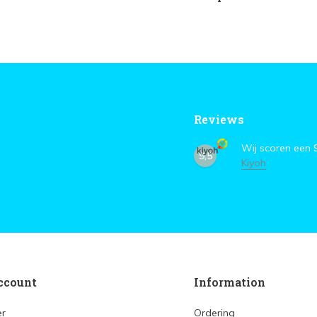
Reviews
Wij scoren een
9,5
Kiyoh
ccount
Information
er
Ordering