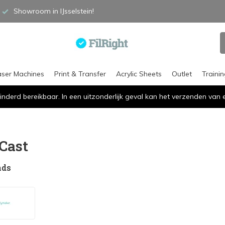
Showroom in IJsselstein!
aser Machines
Print & Transfer
Acrylic Sheets
Outlet
Traini
inderd bereikbaar. In een uitzonderlijk geval kan het verzenden va
Cast
nds