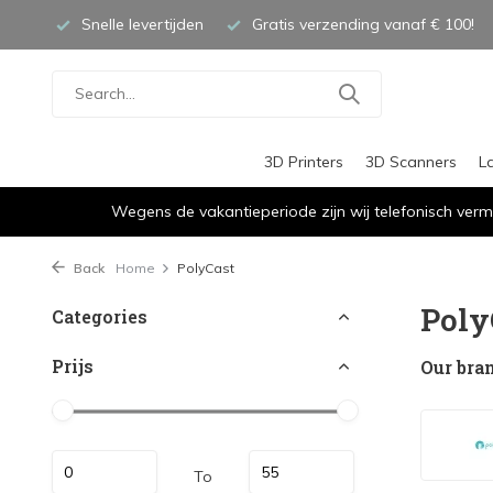
Snelle levertijden
Gratis verzending vanaf € 100!
3D Printers
3D Scanners
L
Wegens de vakantieperiode zijn wij telefonisch verm
Back
Home
PolyCast
Poly
Categories
Prijs
Our bra
To