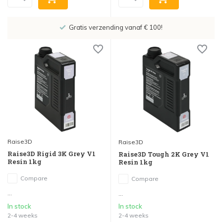
Gratis verzending vanaf € 100!
Raise3D
Raise3D
Raise3D Rigid 3K Grey V1
Raise3D Tough 2K Grey V1
Resin 1kg
Resin 1kg
Compare
Compare
...
...
In stock
In stock
2-4 weeks
2-4 weeks