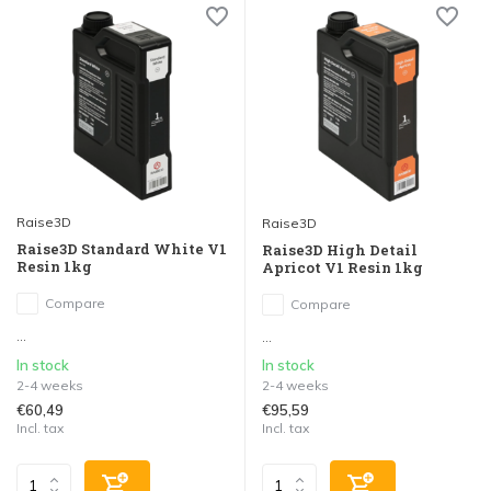
Raise3D
Raise3D
Raise3D Standard White V1
Raise3D High Detail
Resin 1kg
Apricot V1 Resin 1kg
Compare
Compare
...
...
In stock
In stock
2-4 weeks
2-4 weeks
€60,49
€95,59
Incl. tax
Incl. tax