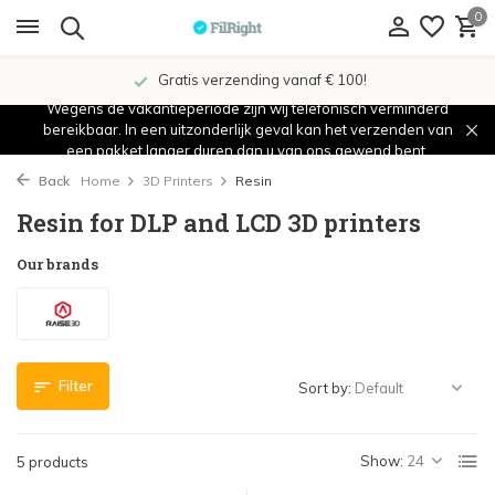
0
Gratis verzending vanaf € 100!
Wegens de vakantieperiode zijn wij telefonisch verminderd
bereikbaar. In een uitzonderlijk geval kan het verzenden van
een pakket langer duren dan u van ons gewend bent.
Back
Home
3D Printers
Resin
Resin for DLP and LCD 3D printers
Our brands
Filter
Sort by:
Show:
5 products