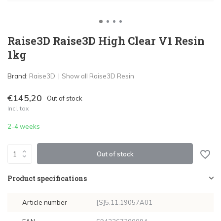
Raise3D Raise3D High Clear V1 Resin
1kg
Brand:
Raise3D
Show all Raise3D Resin
€145,20
Out of stock
Incl. tax
2-4 weeks
Out of stock
Product specifications
Article number
[S]5.11.19057A01