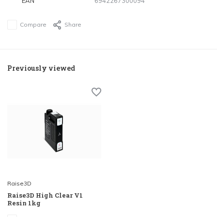
EAN
6942267300094
Compare
Share
Previously viewed
Raise3D
Raise3D High Clear V1
Resin 1kg