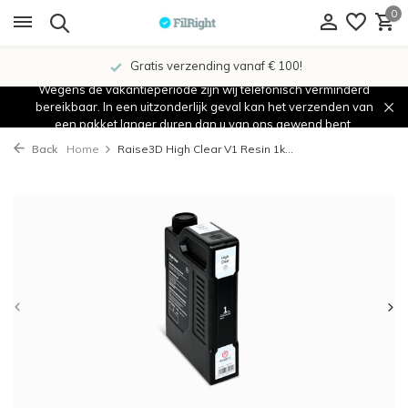
0
Gratis verzending vanaf € 100!
Wegens de vakantieperiode zijn wij telefonisch verminderd
bereikbaar. In een uitzonderlijk geval kan het verzenden van
een pakket langer duren dan u van ons gewend bent.
Back
Home
Raise3D High Clear V1 Resin 1k...