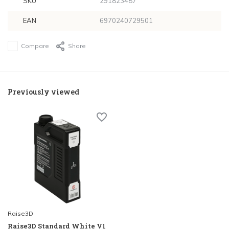
SKU
291823487
EAN
6970240729501
Compare
Share
Previously viewed
Raise3D
Raise3D Standard White V1