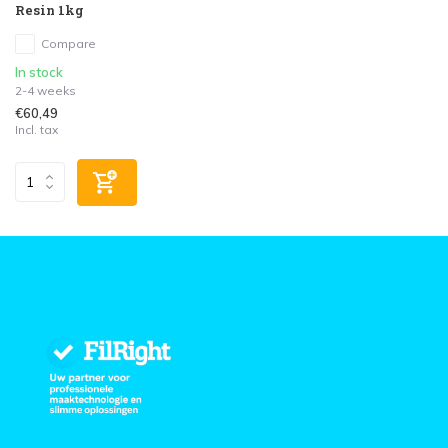
Resin 1kg
Compare
In stock
2-4 weeks
€60,49
Incl. tax