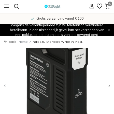
0
Gratis verzending vanaf € 100!
Wegens de vakantieperiode zijn wij telefonisch verminderd
bereikbaar. In een uitzonderlijk geval kan het verzenden van
een pakket langer duren dan u van ons gewend bent.
Back
Home
Raise3D Standard White V1 Resi...