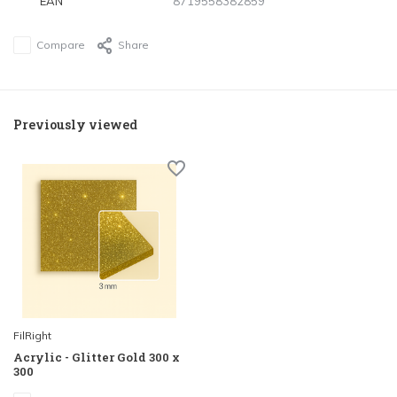
EAN
8719558382859
Compare
Share
Previously viewed
FilRight
Acrylic - Glitter Gold 300 x
300