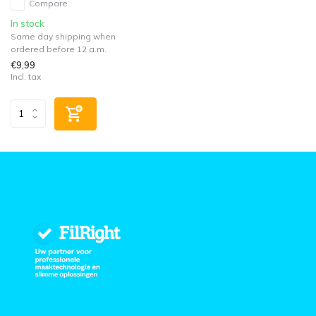
Compare
In stock
Same day shipping when
ordered before 12 a.m.
€9,99
Incl. tax