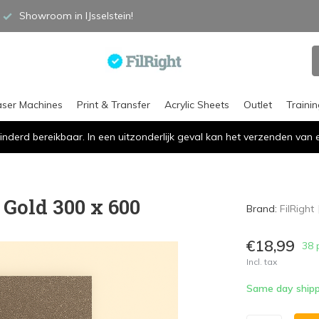
Showroom in IJsselstein!
aser Machines
Print & Transfer
Acrylic Sheets
Outlet
Traini
inderd bereikbaar. In een uitzonderlijk geval kan het verzenden va
t Gold 300 x 600
Brand:
FilRight
€18,99
38 
Incl. tax
Same day shipp