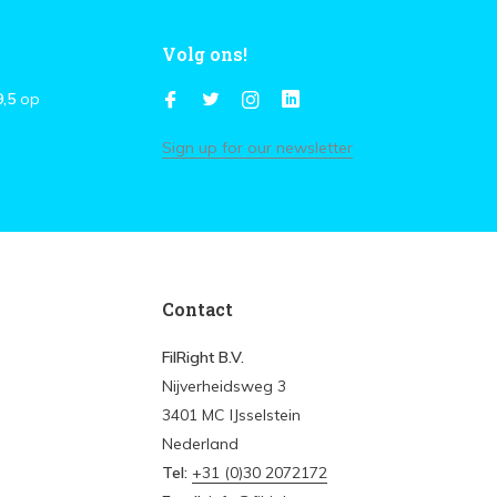
Volg ons!
9,5
op
Sign up for our newsletter
Contact
FilRight B.V.
Nijverheidsweg 3
3401 MC IJsselstein
Nederland
Tel:
+31 (0)30 2072172