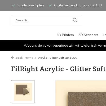
Snelle levertijden
Gratis verzending vanaf € 100!
3D Printers
3D Scanners
L
Wegens de vakantieperiode zijn wij telefonisch verm
Back
Home
Acrylic - Glitter Soft Gold 30...
FilRight Acrylic - Glitter Sof