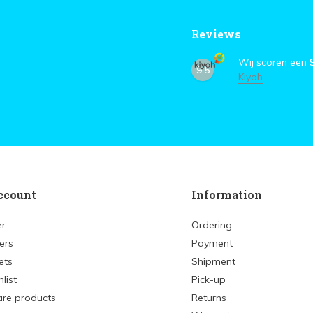
Reviews
Wij scoren een
9,5
Kiyoh
ccount
Information
er
Ordering
ers
Payment
ets
Shipment
list
Pick-up
re products
Returns