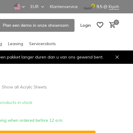
EUR
Klantenservice
9,5
@
Kiyoh
0
Plan een demo in onze showroom
Login
ng
Leasing
Servicerobots
n een pakket langer duren dan u van ons gewend bent.
Create an account
Create an account
Show all Acrylic Sheets
products in stock
ing when ordered before 12 a.m.