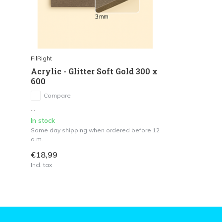
FilRight
Acrylic - Glitter Soft Gold 300 x
600
Compare
...
In stock
Same day shipping when ordered before 12
a.m.
€18,99
Incl. tax