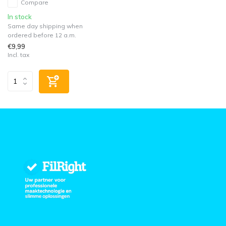
Compare
In stock
Same day shipping when
ordered before 12 a.m.
€9,99
Incl. tax