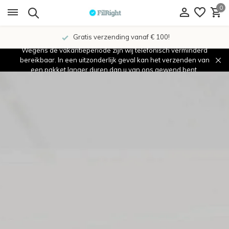
0
Gratis verzending vanaf € 100!
Wegens de vakantieperiode zijn wij telefonisch verminderd
bereikbaar. In een uitzonderlijk geval kan het verzenden van
een pakket langer duren dan u van ons gewend bent.