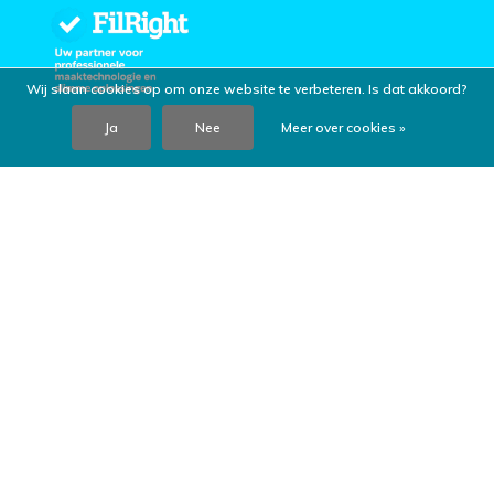
Wij slaan cookies op om onze website te verbeteren. Is dat akkoord?
Ja
Nee
Meer over cookies »
Reviews
9,5
Wij scoren een
9,5
op
Kiyoh
Volg ons!
Meld je aan voor onze nieuwsbrief
Klantenservice