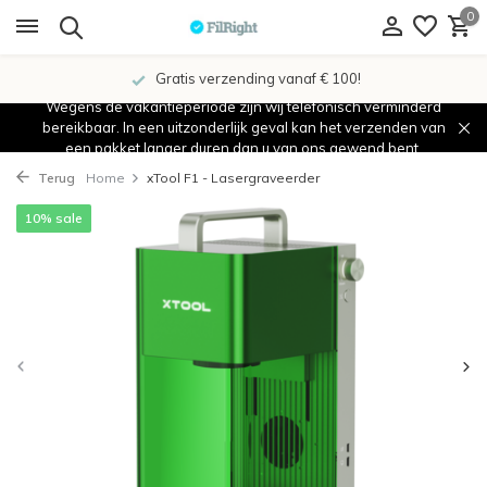
0
Gratis verzending vanaf € 100!
Wegens de vakantieperiode zijn wij telefonisch verminderd
bereikbaar. In een uitzonderlijk geval kan het verzenden van
een pakket langer duren dan u van ons gewend bent.
Terug
Home
xTool F1 - Lasergraveerder
10% sale