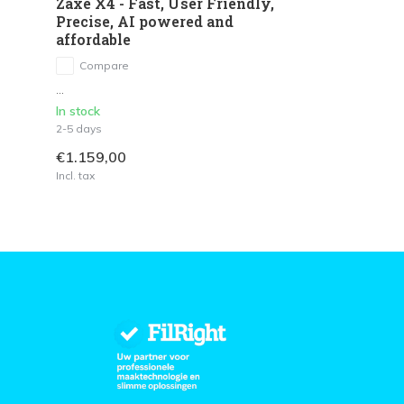
Zaxe X4 - Fast, User Friendly,
Precise, AI powered and
affordable
Compare
...
In stock
2-5 days
€1.159,00
Incl. tax