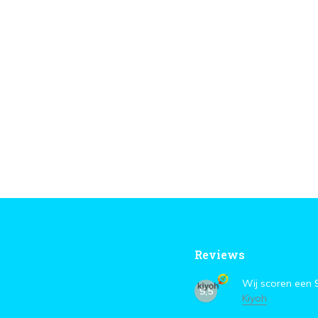
Reviews
Wij scoren een
9,5
Kiyoh