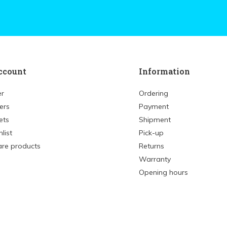
ccount
Information
er
Ordering
ers
Payment
ets
Shipment
list
Pick-up
re products
Returns
Warranty
Opening hours