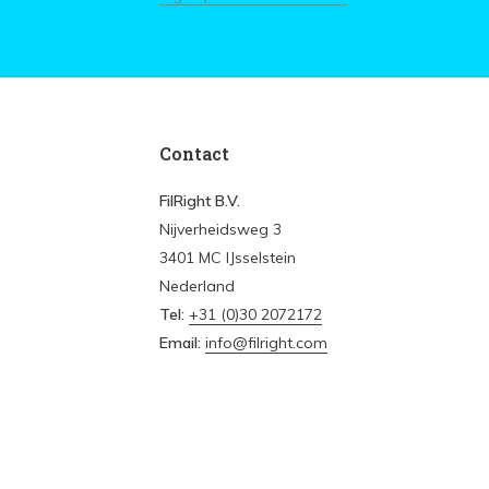
Contact
FilRight B.V.
Nijverheidsweg 3
3401 MC IJsselstein
Nederland
Tel:
+31 (0)30 2072172
Email:
info@filright.com