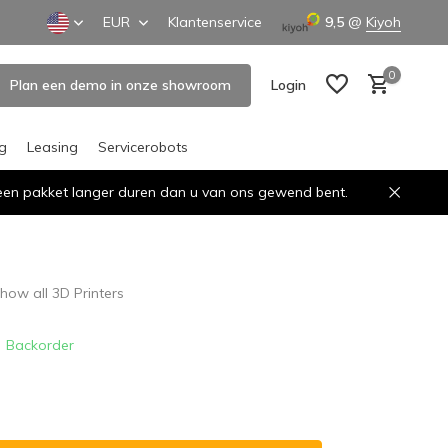
EUR
Klantenservice
9,5
@
Kiyoh
0
Plan een demo in onze showroom
Login
ng
Leasing
Servicerobots
n een pakket langer duren dan u van ons gewend bent.
Create an account
Create an account
how all 3D Printers
Backorder