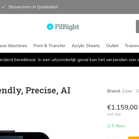
Showroom in IJsselstein!
aser Machines
Print & Transfer
Acrylic Sheets
Outlet
Traini
inderd bereikbaar. In een uitzonderlijk geval kan het verzenden va
ndly, Precise, AI
Brand:
Zaxe
S
€1.159,00
Incl. tax
2-5 days