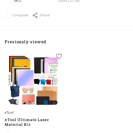
SKU
155011738
Compare
Share
Previously viewed
xTool
xTool Ultimate Laser
Material Kit