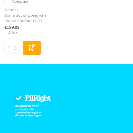
Compare
In stock
Same day shipping when
ordered before 16:00
€199,99
Incl. tax