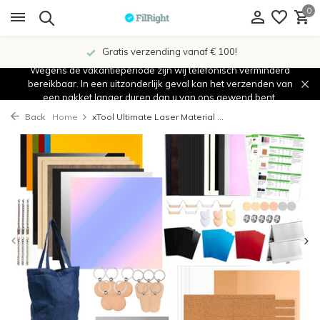
0
Gratis verzending vanaf € 100!
Wegens de vakantieperiode zijn wij telefonisch verminderd
bereikbaar. In een uitzonderlijk geval kan het verzenden van
een pakket langer duren dan u van ons gewend bent.
Back
Home
xTool Ultimate Laser Material ...