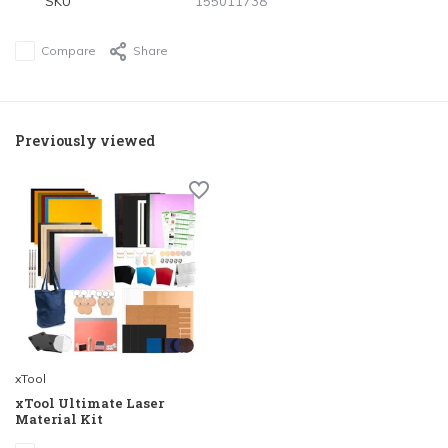
SKU
155011738
Compare
Share
Previously viewed
xTool
xTool Ultimate Laser
Material Kit