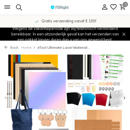
0
Gratis verzending vanaf € 100!
Wegens de vakantieperiode zijn wij telefonisch verminderd
bereikbaar. In een uitzonderlijk geval kan het verzenden van
een pakket langer duren dan u van ons gewend bent.
Back
Home
xTool Ultimate Laser Material ...