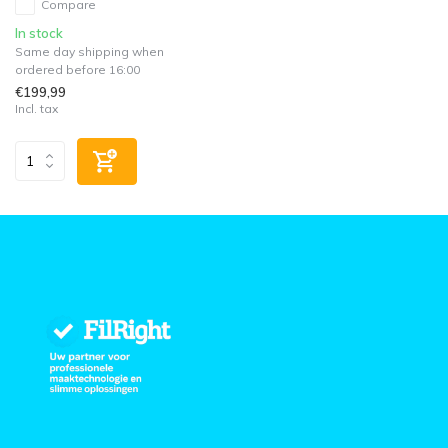
Compare
In stock
Same day shipping when
ordered before 16:00
€199,99
Incl. tax