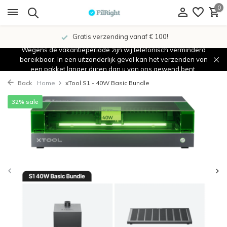
0
Gratis verzending vanaf € 100!
Wegens de vakantieperiode zijn wij telefonisch verminderd
bereikbaar. In een uitzonderlijk geval kan het verzenden van
een pakket langer duren dan u van ons gewend bent.
Back
Home
xTool S1 - 40W Basic Bundle
32% sale