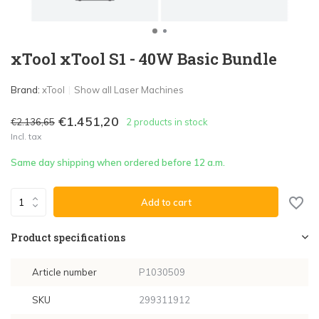
xTool xTool S1 - 40W Basic Bundle
Brand:
xTool
Show all Laser Machines
€1.451,20
€2.136,65
2 products in stock
Incl. tax
Same day shipping when ordered before 12 a.m.
Add to cart
Product specifications
Article number
P1030509
SKU
299311912