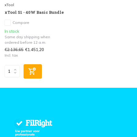
xTool
xTool S1 - 40W Basic Bundle
Compare
In stock
Same day shipping when
ordered before 12 a.m.
€2.136,65
€1.451,20
Incl. tax