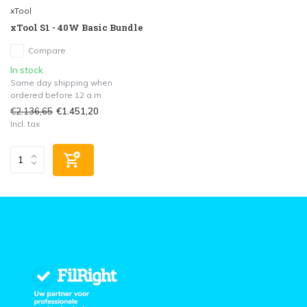
xTool
xTool S1 - 40W Basic Bundle
Compare
In stock
Same day shipping when
ordered before 12 a.m.
€2.136,65
€1.451,20
Incl. tax