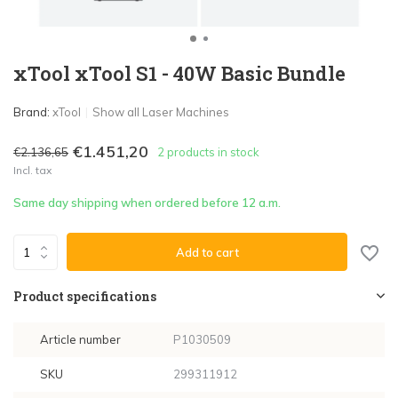
xTool xTool S1 - 40W Basic Bundle
Brand:
xTool
Show all Laser Machines
€1.451,20
€2.136,65
2 products in stock
Incl. tax
Same day shipping when ordered before 12 a.m.
Add to cart
Product specifications
Article number
P1030509
SKU
299311912