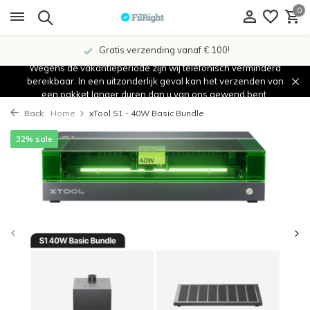
0
Gratis verzending vanaf € 100!
Wegens de vakantieperiode zijn wij telefonisch verminderd
bereikbaar. In een uitzonderlijk geval kan het verzenden van
een pakket langer duren dan u van ons gewend bent.
Back
Home
xTool S1 - 40W Basic Bundle
32% sale